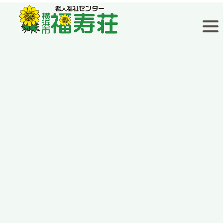
福寿荘通信
[%title%]
[%article_date_notime_wa%]
[%lead%]
[%list_start%]