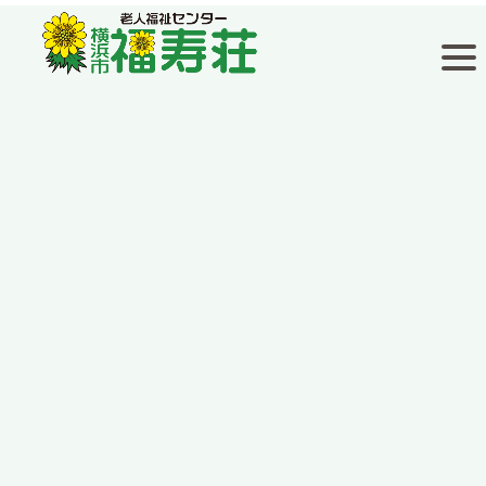
福寿荘通信
[%title%]
[%article_date_notime_wa%]
[%lead%]
[%list_start%]