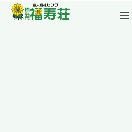
福寿荘通信
[%title%]
[%article_date_notime_wa%]
[%lead%]
[%list_start%]