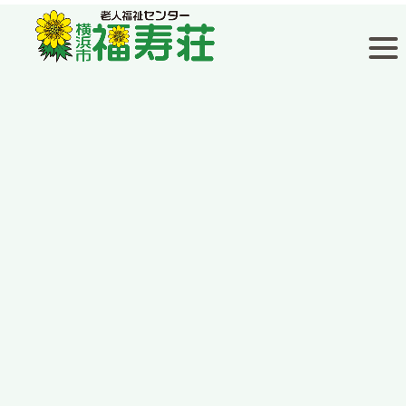
福寿荘通信
[%title%]
[%article_date_notime_wa%]
[%lead%]
[%list_start%]