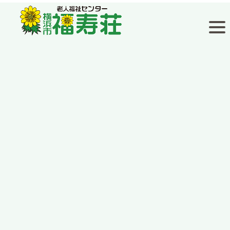
福寿荘通信
[%title%]
[%article_date_notime_wa%]
[%lead%]
[%list_start%]