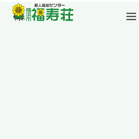
福寿荘通信
[%title%]
[%article_date_notime_wa%]
[%lead%]
[%list_start%]